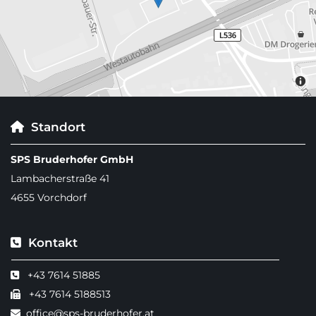
Standort

SPS Bruderhofer GmbH
Lambacherstraße 41
4655 Vorchdorf
Kontakt

+43 7614 51885

+43 7614 5188513

office@sps-bruderhofer.at
