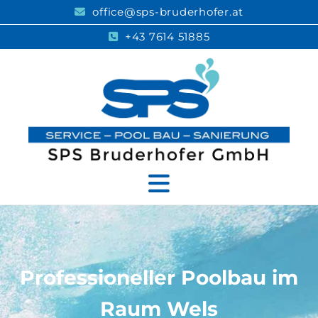
office@sps-bruderhofer.at

+43 7614 51885

Professioneller Poolbau im
Raum Wels